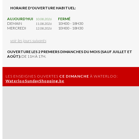
HORAIRE D'OUVERTURE HABITUEL:
AUJOURD'HUI
FERMÉ
10.08.2026
DEMAIN
10H00 - 18H30
11.08.2026
MERCREDI
10H00 - 18H30
12.08.2026
voir les jours suivants
OUVERTURE LES 2 PREMIERS DIMANCHES DU MOIS (SAUF JUILLET ET
AOÛT):
DE 11H À 17H.
LES ENSEIGNES OUVERTES
CE DIMANCHE
À WATERLOO:
WaterlooSundayShopping.be