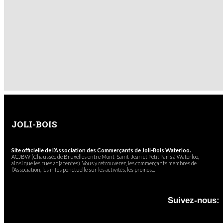
JOLI-BOIS
Site officielle de l’Association des Commerçants de Joli-Bois Waterloo.
ACJBW (Chaussée de Bruxelles entre Mont-Saint-Jean et Petit Paris à Waterloo,
ainsi que les rues adjacentes). Vous y retrouverez, les commerçants membres de
l’Association, les infos ponctuelle sur les activités, les promos...
Suivez-nous: