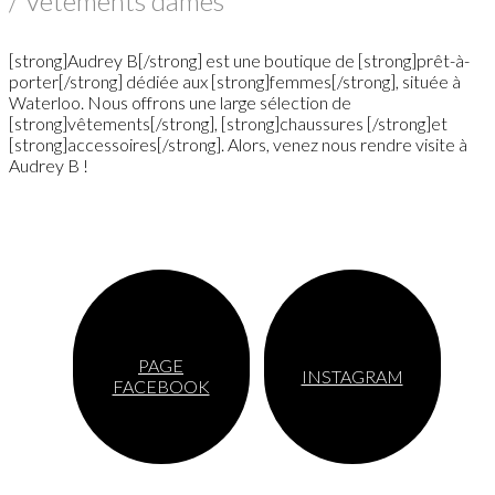
/ Vêtements dames
[strong]Audrey B[/strong] est une boutique de [strong]prêt-à-
porter[/strong] dédiée aux [strong]femmes[/strong], située à
Waterloo. Nous offrons une large sélection de
[strong]vêtements[/strong], [strong]chaussures [/strong]et
[strong]accessoires[/strong]. Alors, venez nous rendre visite à
Audrey B !
PAGE
INSTAGRAM
FACEBOOK