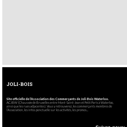
JOLI-BOIS
Site officielle de l’Association des Commerçants de Joli-Bois Waterloo.
ACJBW (Chaussée de Bruxelles entre Mont-Saint-Jean et Petit Paris à Waterloo,
ainsi que les rues adjacentes). Vous y retrouverez, les commerçants membres de
l’Association, les infos ponctuelle sur les activités, les promos...