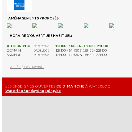
AMÉNAGEMENTS PROPOSÉS:
HORAIRE D'OUVERTURE HABITUEL:
AUJOURD'HUI
12H00 - 14H30 & 18H30 - 21H30
06.08.2026
DEMAIN
12H00 - 14H30 & 18H30 - 22H00
07.08.2026
SAMEDI
12H00 - 14H30 & 18H30 - 22H00
08.08.2026
voir les jours suivants
LES ENSEIGNES OUVERTES
CE DIMANCHE
À WATERLOO:
WaterlooSundayShopping.be