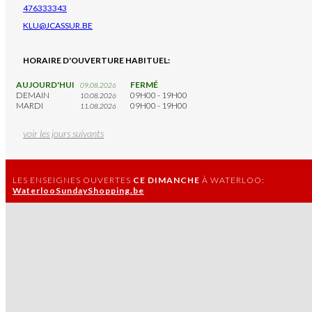
476333343
KLU@JCASSUR.BE
HORAIRE D'OUVERTURE HABITUEL:
AUJOURD'HUI
FERMÉ
09.08.2026
DEMAIN
09H00 - 19H00
10.08.2026
MARDI
09H00 - 19H00
11.08.2026
voir les jours suivants
LES ENSEIGNES OUVERTES
CE DIMANCHE
À WATERLOO:
WaterlooSundayShopping.be