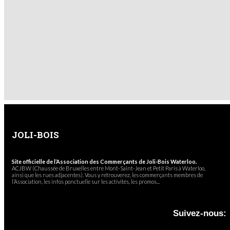
JOLI-BOIS
Site officielle de l’Association des Commerçants de Joli-Bois Waterloo.
ACJBW (Chaussée de Bruxelles entre Mont-Saint-Jean et Petit Paris à Waterloo,
ainsi que les rues adjacentes). Vous y retrouverez, les commerçants membres de
l’Association, les infos ponctuelle sur les activités, les promos...
Suivez-nous: