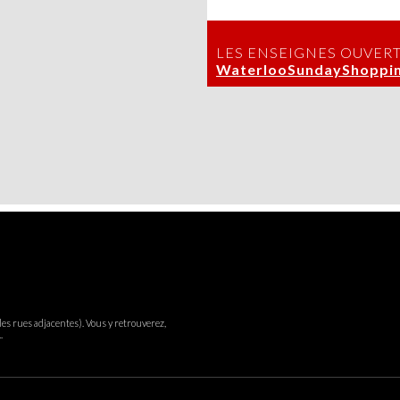
LES ENSEIGNES OUVER
WaterlooSundayShoppin
es rues adjacentes). Vous y retrouverez,
.