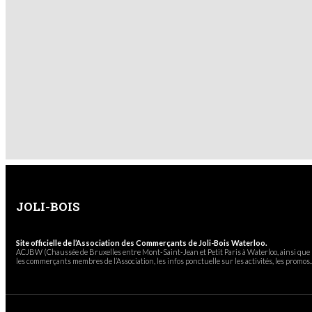
JOLI-BOIS
Site officielle de l’Association des Commerçants de Joli-Bois Waterloo.
ACJBW (Chaussée de Bruxelles entre Mont-Saint-Jean et Petit Paris à Waterloo, ainsi que l
les commerçants membres de l’Association, les infos ponctuelle sur les activités, les promos..