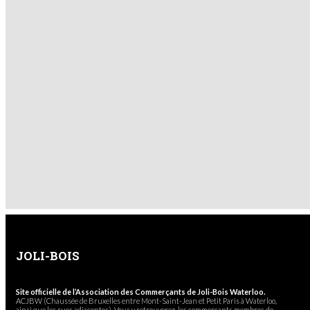
JOLI-BOIS
Site officielle de l’Association des Commerçants de Joli-Bois Waterloo.
ACJBW (Chaussée de Bruxelles entre Mont-Saint-Jean et Petit Paris à Waterloo,
ainsi que les rues adjacentes). Vous y retrouverez, les commerçants membres de