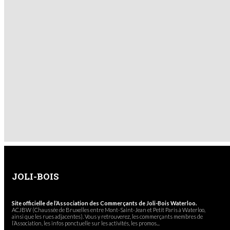
JOLI-BOIS
Site officielle de l’Association des Commerçants de Joli-Bois Waterloo.
ACJBW (Chaussée de Bruxelles entre Mont-Saint-Jean et Petit Paris à Waterloo,
ainsi que les rues adjacentes). Vous y retrouverez, les commerçants membres de
l’Association, les infos ponctuelle sur les activités, les promos...