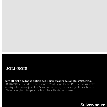
JOLI-BOIS
Site officielle de l’Association des Commerçants de Joli-Bois Waterloo.
ACJBW (Chaussée de Bruxelles entre Mont-Saint-Jean et Petit Paris à Waterloo,
ainsi que les rues adjacentes). Vous y retrouverez, les commerçants membres de
l’Association, les infos ponctuelle sur les activités, les promos...
Suivez-nous: