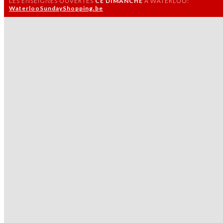
LES ENSEIGNES OUVERTES
CE DIMANCHE
À WATERLOO:
WaterlooSundayShopping.be