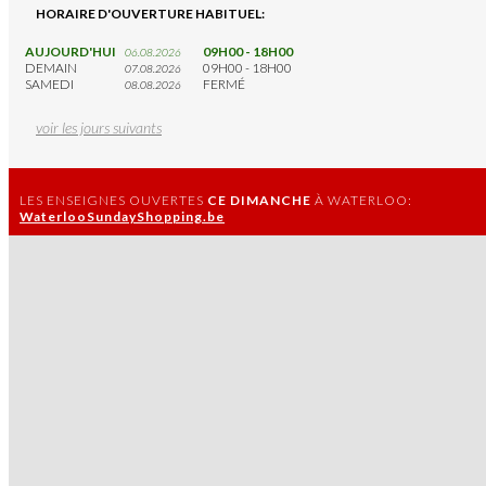
HORAIRE D'OUVERTURE HABITUEL:
AUJOURD'HUI
09H00 - 18H00
06.08.2026
DEMAIN
09H00 - 18H00
07.08.2026
SAMEDI
FERMÉ
08.08.2026
voir les jours suivants
LES ENSEIGNES OUVERTES
CE DIMANCHE
À WATERLOO:
WaterlooSundayShopping.be