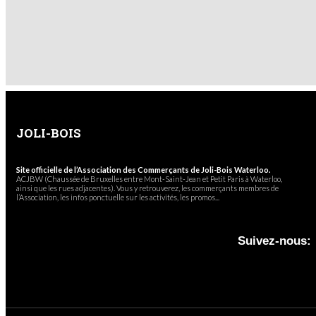
JOLI-BOIS
Site officielle de l’Association des Commerçants de Joli-Bois Waterloo.
ACJBW (Chaussée de Bruxelles entre Mont-Saint-Jean et Petit Paris à Waterloo,
ainsi que les rues adjacentes). Vous y retrouverez, les commerçants membres de
l’Association, les infos ponctuelle sur les activités, les promos...
Suivez-nous: