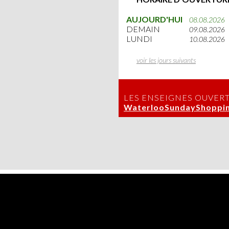
AUJOURD'HUI
08.08.2026
DEMAIN
09.08.2026
LUNDI
10.08.2026
voir les jours suivants
LES ENSEIGNES OUVER
WaterlooSundayShoppin