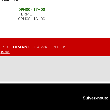
09H00 - 17H00
FERMÉ
09H00 - 18H00
TES
CE DIMANCHE
À WATERLOO:
g.be
Suivez-nous: