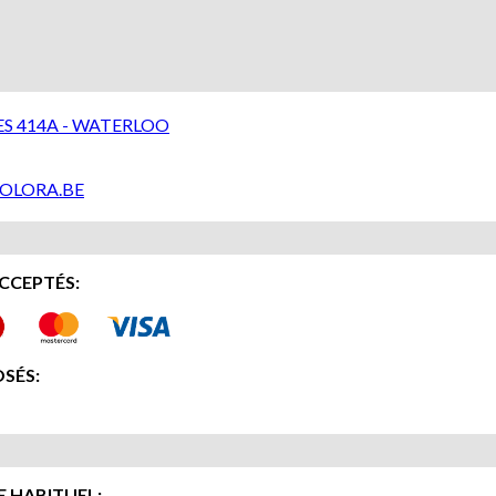
S 414A - WATERLOO
OLORA.BE
CCEPTÉS:
SÉS:
 HABITUEL: