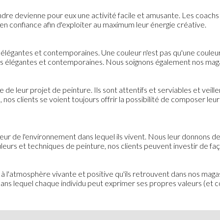
indre devienne pour eux une activité facile et amusante. Les coachs 
en confiance afin d'exploiter au maximum leur énergie créative.
élégantes et contemporaines. Une couleur n'est pas qu'une couleur
ions élégantes et contemporaines. Nous soignons également nos mag
e leur projet de peinture. Ils sont attentifs et serviables et veille
nos clients se voient toujours offrir la possibilité de composer le
eilleur de l'environnement dans lequel ils vivent. Nous leur donnons d
leurs et techniques de peinture, nos clients peuvent investir de f
à l'atmosphère vivante et positive qu'ils retrouvent dans nos magas
dans lequel chaque individu peut exprimer ses propres valeurs (et c