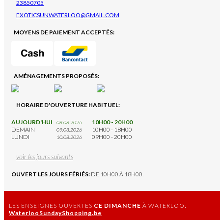
23850705
EXOTICSUNWATERLOO@GMAIL.COM
MOYENS DE PAIEMENT ACCEPTÉS:
AMÉNAGEMENTS PROPOSÉS:
HORAIRE D'OUVERTURE HABITUEL:
AUJOURD'HUI
10H00 - 20H00
08.08.2026
DEMAIN
10H00 - 18H00
09.08.2026
LUNDI
09H00 - 20H00
10.08.2026
voir les jours suivants
OUVERT LES JOURS FÉRIÉS:
DE 10H00 À 18H00.
LES ENSEIGNES OUVERTES
CE DIMANCHE
À WATERLOO:
WaterlooSundayShopping.be