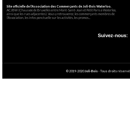
Site officielle de l’Association des Commerçants de Joli-Bois Waterloo.
ACJBW (Chaussée de Bruxelles entre Mont-Saint-Jean et Petit Paris à Waterloo,
ainsi que les rues adjacentes). Vous y retrouverez, les commerçants membres de
l’Association, les infos ponctuelle sur les activités, les promos...
Suivez-nous:
© 2019-2020
Joli-Bois
- Tous droits réservé