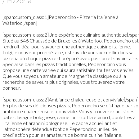
/ Pizzeria
[span:custom_class:1]Peperoncino - Pizzeria Italienne à
Waterloo[/span]
[span:custom_class:2]Une expérience culinaire authentique[/spa
Situé au 546 Chaussée de Bruxelles à Waterloo, Peperoncino est
l'endroit idéal pour savourer une authentique cuisine italienne.
Luigi, le nouveau propriétaire, est ravi de vous accueillir dans sa
pizzeria où chaque pizza est préparé avec passion et savoir-faire.
Spécialisé dans les pizzas traditionnelles, Peperoncino vous
propose une carte variée qui saura satisfaire toutes vos envies.
Que vous soyez un amateur de Margherita classique ou à la
recherche de saveurs plus originales, vous trouverez votre
bonheur.
[span:custom_class:2]Ambiance chaleureuse et conviviale[/span]
En plus de ses délicieuses pizzas, Peperoncino se distingue par so
ambiance chaleureuse et conviviale. Vous y trouverez aussi des
pâtes: lasagne bolognese, cannelloni ricotta épinard, boulettes à
l'italienne et arancini bolognese. Le cadre accueillant et
l'atmosphère détendue font de Peperoncino un lieu de
prédilection pour les amateurs de bonne cuisine italienne.