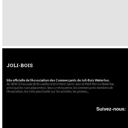
JOLI-BOIS
Site officielle de l’Association des Commerçants de Joli-Bois Waterloo.
ACJBW (Chaussée de Bruxelles entre Mont-Saint-Jean et Petit Paris à Waterloo,
ainsi que les rues adjacentes). Vous y retrouverez, les commerçants membres de
l’Association, les infos ponctuelle sur les activités, les promos...
Suivez-nous: