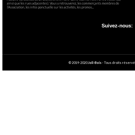
ainsi que les rues adjacentes). Vous y retrouverez, les commerçants membres de
l’Association, les infos ponctuelle sur les activités, les promos...
Suivez-nous:
© 2019-2020
Joli-Bois
- Tous droits réservé