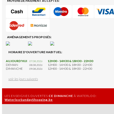
MOYENS DE PAIEMENT ACCEPTÉS:
AMÉNAGEMENTS PROPOSÉS:
HORAIRE D'OUVERTURE HABITUEL:
AUJOURD'HUI
12H00 - 14H30 & 18H30 - 22H30
07.08.2026
DEMAIN
12H00 - 14H30 & 18H30 - 22H30
08.08.2026
DIMANCHE
12H00 - 14H30 & 18H30 - 22H30
09.08.2026
voir les jours suivants
LES ENSEIGNES OUVERTES
CE DIMANCHE
À WATERLOO:
WaterlooSundayShopping.be