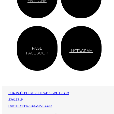
EN LIGNE
PAGE
INSTAGRAM
FACEBOOK
CHAUSSÉE DE BRUXELLES 415 - WATERLOO
23611319
PARFINDEEPICES@GMAIL.COM