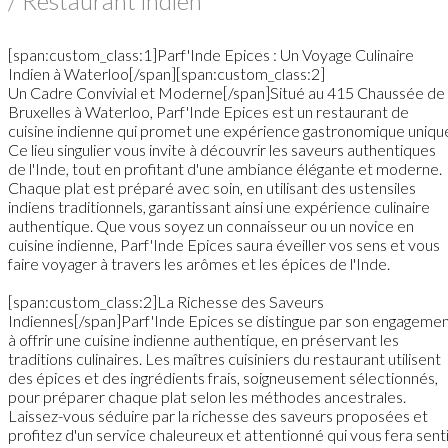
/ Restaurant indien
[span:custom_class:1]Parf'Inde Epices : Un Voyage Culinaire
Indien à Waterloo[/span][span:custom_class:2]
Un Cadre Convivial et Moderne[/span]Situé au 415 Chaussée de
Bruxelles à Waterloo, Parf'Inde Epices est un restaurant de
cuisine indienne qui promet une expérience gastronomique uniqu
Ce lieu singulier vous invite à découvrir les saveurs authentiques
de l'Inde, tout en profitant d'une ambiance élégante et moderne.
Chaque plat est préparé avec soin, en utilisant des ustensiles
indiens traditionnels, garantissant ainsi une expérience culinaire
authentique. Que vous soyez un connaisseur ou un novice en
cuisine indienne, Parf'Inde Epices saura éveiller vos sens et vous
faire voyager à travers les arômes et les épices de l'Inde.
[span:custom_class:2]La Richesse des Saveurs
Indiennes[/span]Parf'Inde Epices se distingue par son engageme
à offrir une cuisine indienne authentique, en préservant les
traditions culinaires. Les maîtres cuisiniers du restaurant utilisent
des épices et des ingrédients frais, soigneusement sélectionnés,
pour préparer chaque plat selon les méthodes ancestrales.
Laissez-vous séduire par la richesse des saveurs proposées et
profitez d'un service chaleureux et attentionné qui vous fera sent