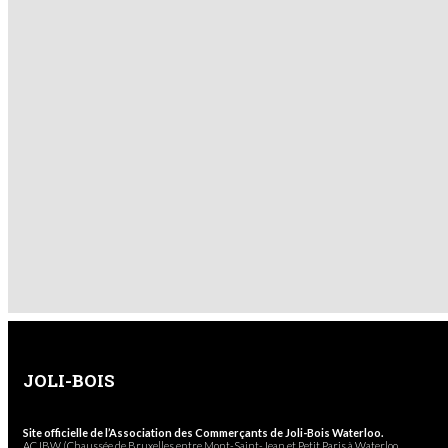
JOLI-BOIS
Site officielle de l’Association des Commerçants de Joli-Bois Waterloo.
ACJBW (Chaussée de Bruxelles entre Mont-Saint-Jean et Petit Paris à Waterloo,